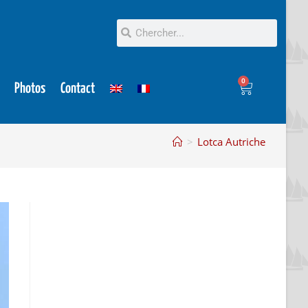
0
Photos
Contact
>
Lotca Autriche