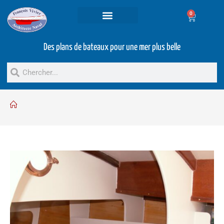
0
Projets et prestations
Bateaux d’occasion
Des plans de bateaux pour une mer plus belle