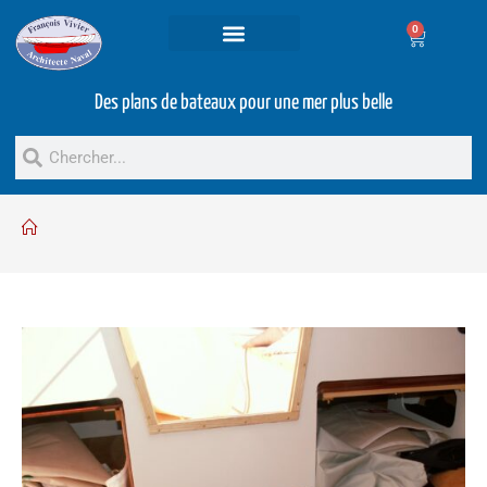
0
Projets et prestations
Bateaux d’occasion
Des plans de bateaux pour une mer plus belle