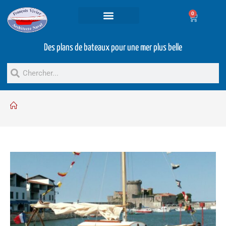
0
Projets et prestations
Bateaux d’occasion
Des plans de bateaux pour une mer plus belle