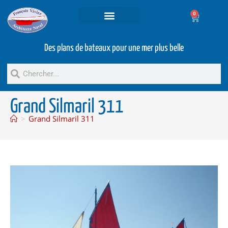
0
Projets et prestations
Bateaux d’occasion
Des plans de bateaux pour une mer plus belle
Grand Silmaril 311
>
Grand Silmaril 311