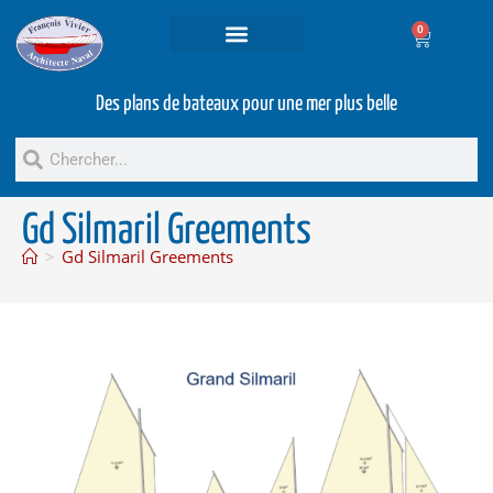
0
Projets et prestations
Bateaux d’occasion
Des plans de bateaux pour une mer plus belle
Gd Silmaril Greements
>
Gd Silmaril Greements