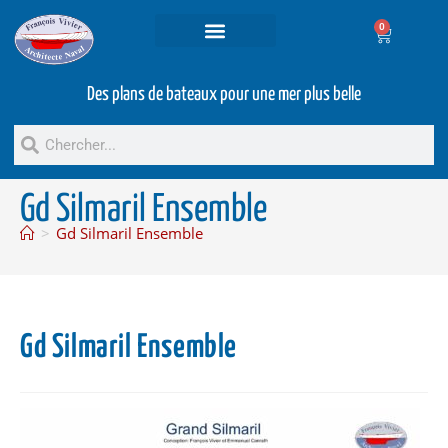
0
Projets et prestations
Bateaux d’occasion
Des plans de bateaux pour une mer plus belle
Gd Silmaril Ensemble
>
Gd Silmaril Ensemble
Gd Silmaril Ensemble