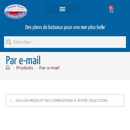
0
Projets et prestations
Bateaux d’occasion
Des plans de bateaux pour une mer plus belle
Par e-mail
>
Produits
>
Par e-mail
AUCUN PRODUIT NE CORRESPOND À VOTRE SÉLECTION.