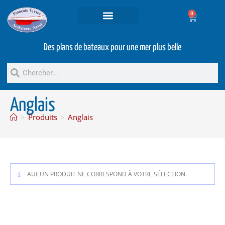
0
Projets et prestations
Bateaux d’occasion
Des plans de bateaux pour une mer plus belle
Anglais
>
Produits
>
Anglais
AUCUN PRODUIT NE CORRESPOND À VOTRE SÉLECTION.