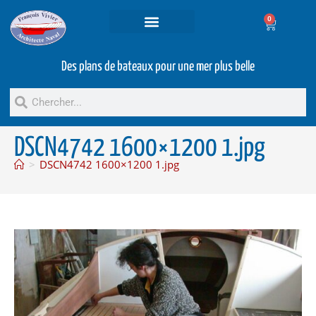
0
Projets et prestations
Bateaux d’occasion
Des plans de bateaux pour une mer plus belle
DSCN4742 1600×1200 1.jpg
>
DSCN4742 1600×1200 1.jpg