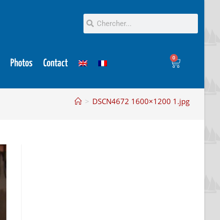
0
Photos
Contact
>
DSCN4672 1600×1200 1.jpg