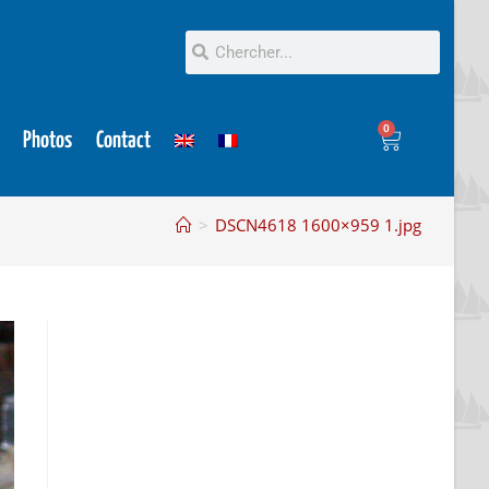
0
Photos
Contact
>
DSCN4618 1600×959 1.jpg