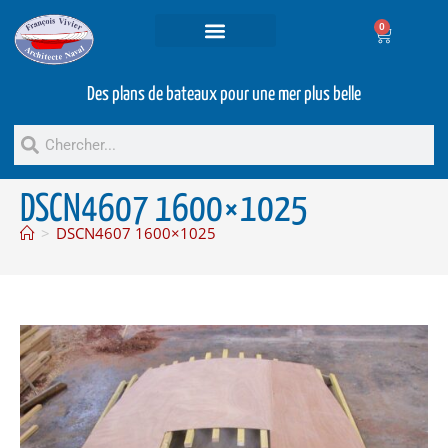
0
Projets et prestations
Bateaux d’occasion
Des plans de bateaux pour une mer plus belle
DSCN4607 1600×1025
>
DSCN4607 1600×1025