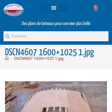
0
Projets et prestations
Bateaux d’occasion
Des plans de bateaux pour une mer plus belle
DSCN4607 1600×1025 1.jpg
>
DSCN4607 1600×1025 1.jpg