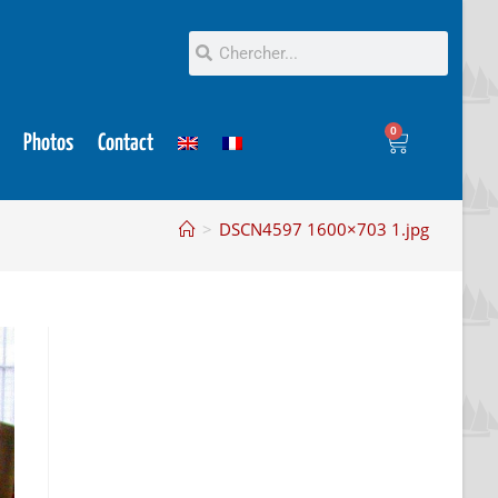
0
Photos
Contact
>
DSCN4597 1600×703 1.jpg