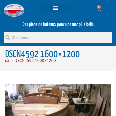
0
Projets et prestations
Bateaux d’occasion
Des plans de bateaux pour une mer plus belle
DSCN4592 1600×1200
>
DSCN4592 1600×1200