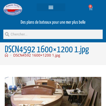
0
Projets et prestations
Bateaux d’occasion
Des plans de bateaux pour une mer plus belle
DSCN4592 1600×1200 1.jpg
>
DSCN4592 1600×1200 1.jpg