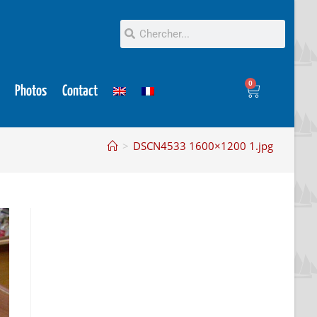
0
Photos
Contact
>
DSCN4533 1600×1200 1.jpg