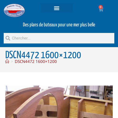
0
Projets et prestations
Bateaux d’occasion
Des plans de bateaux pour une mer plus belle
DSCN4472 1600×1200
>
DSCN4472 1600×1200