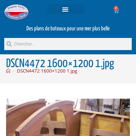
0
Projets et prestations
Bateaux d’occasion
Des plans de bateaux pour une mer plus belle
DSCN4472 1600×1200 1.jpg
>
DSCN4472 1600×1200 1.jpg