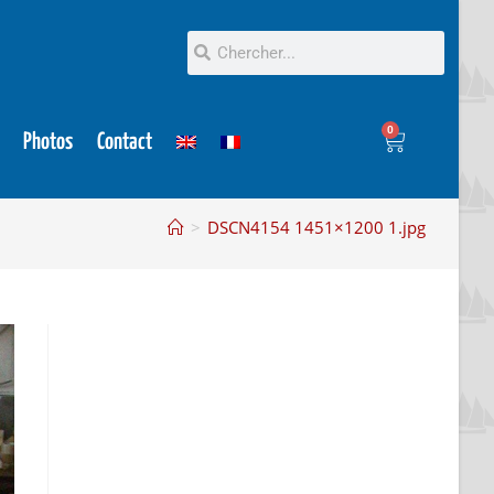
0
Photos
Contact
>
DSCN4154 1451×1200 1.jpg