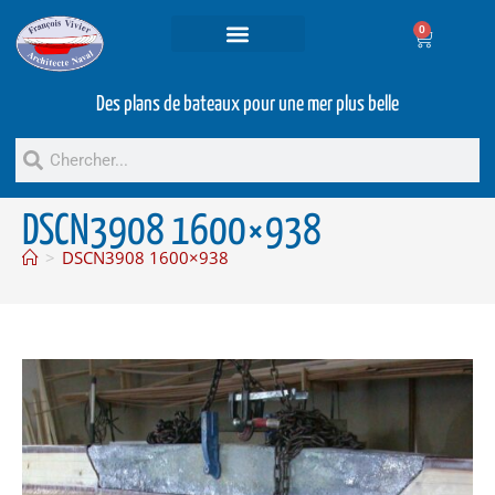
0
Projets et prestations
Bateaux d’occasion
Des plans de bateaux pour une mer plus belle
DSCN3908 1600×938
>
DSCN3908 1600×938