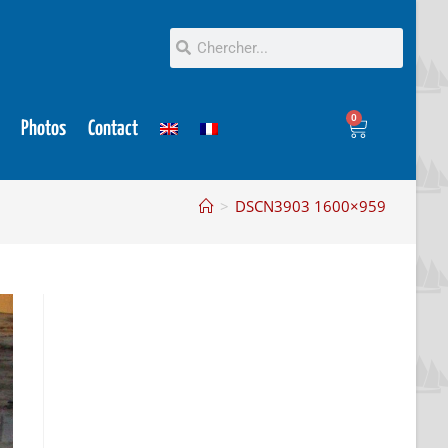
0
Photos
Contact
>
DSCN3903 1600×959