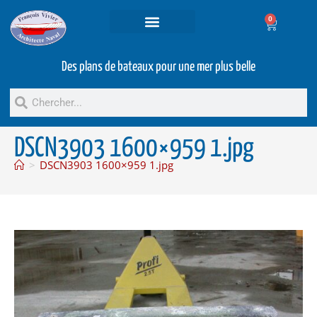
0
Projets et prestations
Bateaux d’occasion
Des plans de bateaux pour une mer plus belle
DSCN3903 1600×959 1.jpg
>
DSCN3903 1600×959 1.jpg