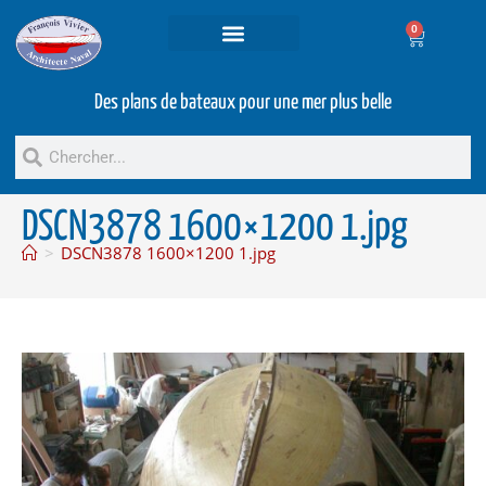
0
Projets et prestations
Bateaux d’occasion
Des plans de bateaux pour une mer plus belle
DSCN3878 1600×1200 1.jpg
>
DSCN3878 1600×1200 1.jpg