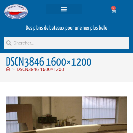
0
Projets et prestations
Bateaux d’occasion
Des plans de bateaux pour une mer plus belle
DSCN3846 1600×1200
>
DSCN3846 1600×1200