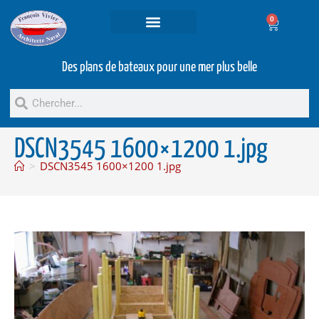
0
Projets et prestations
Bateaux d’occasion
Des plans de bateaux pour une mer plus belle
DSCN3545 1600×1200 1.jpg
>
DSCN3545 1600×1200 1.jpg