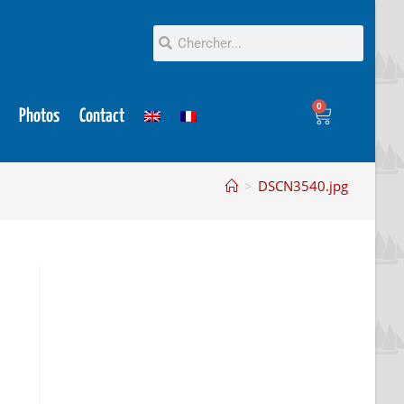
0
Photos
Contact
>
DSCN3540.jpg