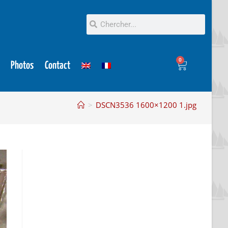
0
Photos
Contact
>
DSCN3536 1600×1200 1.jpg