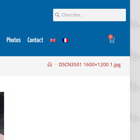
0
Photos
Contact
>
DSCN3501 1600×1200 1.jpg