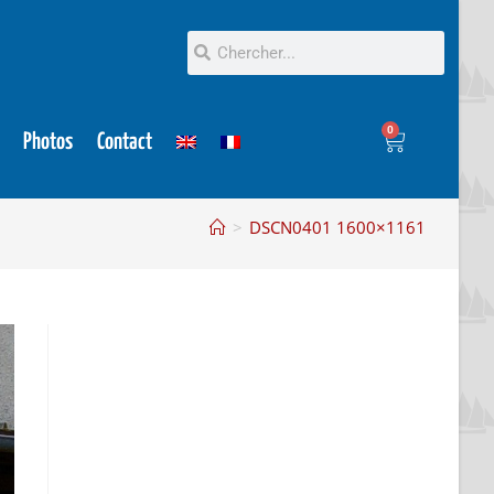
0
Photos
Contact
>
DSCN0401 1600×1161