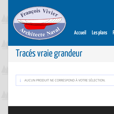
Accueil
Les plans
Tracés vraie grandeur
AUCUN PRODUIT NE CORRESPOND À VOTRE SÉLECTION.