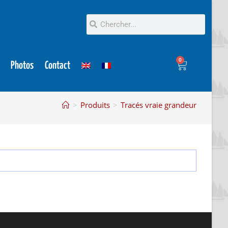
0
Photos
Contact
>
Produits
>
Tracés vraie grandeur