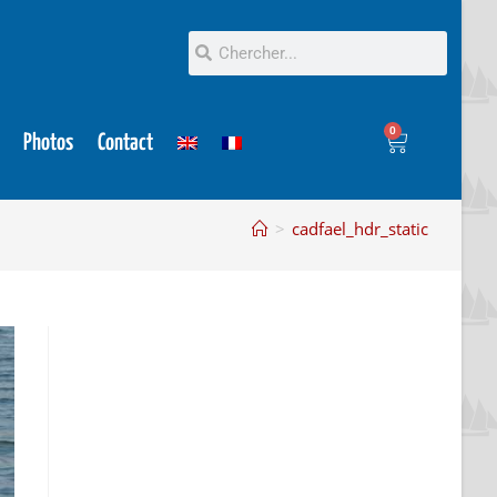
0
Photos
Contact
>
cadfael_hdr_static