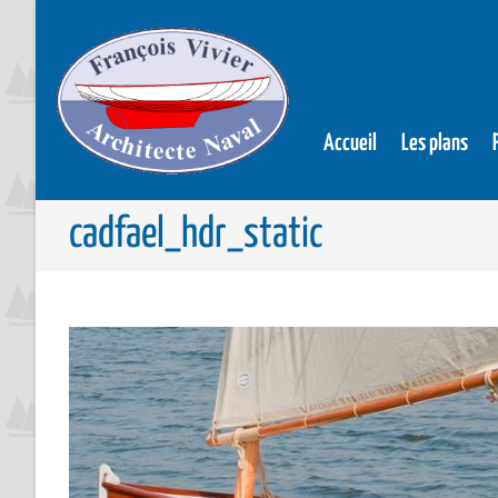
Accueil
Les plans
cadfael_hdr_static