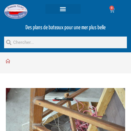
0
Projets et prestations
Bateaux d’occasion
Des plans de bateaux pour une mer plus belle