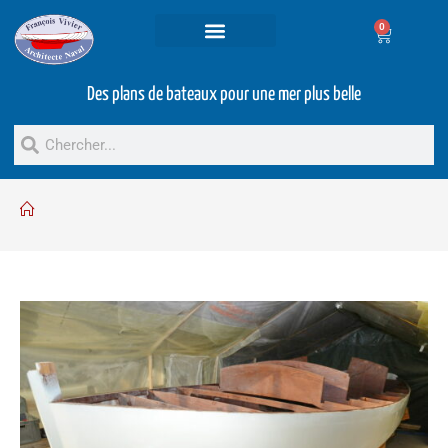
0
Projets et prestations
Bateaux d’occasion
Des plans de bateaux pour une mer plus belle