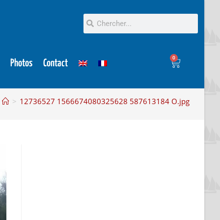
0
Photos
Contact
>
12736527 1566674080325628 587613184 O.jpg