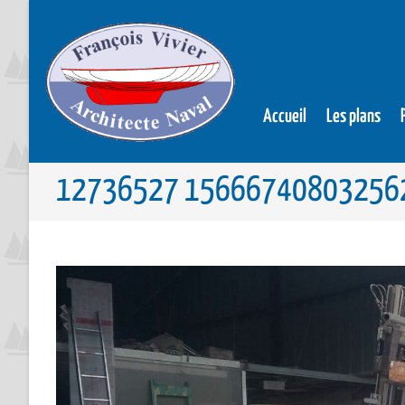
Accueil
Les plans
12736527 156667408032562