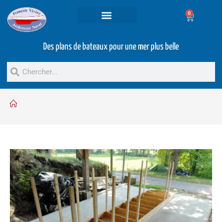
0
Projets et prestations
Bateaux d’occasion
Des plans de bateaux pour une mer plus belle