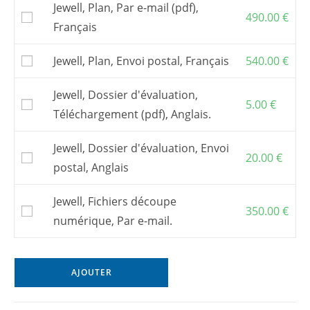
Attention : pour construire ce bateau, il vous
Jewell, Plan, Par e-mail (pdf),
faut acquérir
un kit de contreplaqué en
490.00
€
Français
découpe numérique
.
Vous pouvez aussi commander des
fichiers
Jewell, Plan, Envoi postal, Français
540.00
€
de découpe numérique
et faire découper le
kit par une entreprise de votre choix.
Jewell, Dossier d'évaluation,
Pour commander un
kit
, s’adresser à l’un de
5.00
€
mes
partenaires
. En France, chantier
Grand-
Téléchargement (pdf), Anglais.
Largue
.
Les frais postaux et la TVA, si elle s’applique,
Jewell, Dossier d'évaluation, Envoi
sont inclus dans les prix affichés.
20.00
€
postal, Anglais
Jewell, Fichiers découpe
350.00
€
numérique, Par e-mail.
AJOUTER