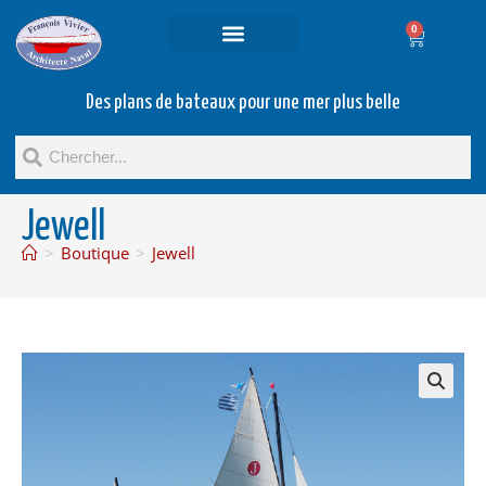
0
Projets et prestations
Bateaux d’occasion
Des plans de bateaux pour une mer plus belle
Jewell
>
Boutique
>
Jewell