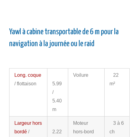
Yawl à cabine transportable de 6 m pour la
navigation à la journée ou le raid
Long. coque
Voilure
22
/ flottaison
5.99
m²
/
5.40
m
Largeur hors
Moteur
3 à 6
bordé
/
2.22
hors-bord
ch