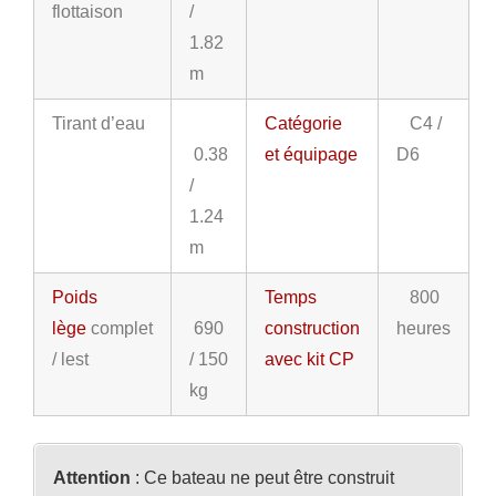
flottaison
/
1.82
m
Tirant d’eau
Catégorie
C4 /
0.38
et équipage
D6
/
1.24
m
Poids
Temps
800
lège
complet
690
construction
heures
/ lest
/ 150
avec kit CP
kg
Attention
: Ce bateau ne peut être construit