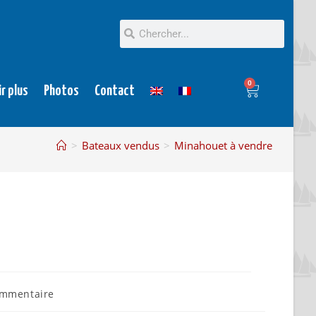
0
ir plus
Photos
Contact
>
Bateaux vendus
>
Minahouet à vendre
ommentaire