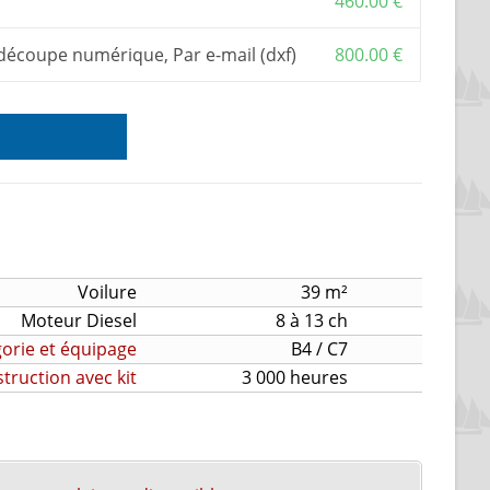
460.00
€
 découpe numérique, Par e-mail (dxf)
800.00
€
Voilure
39 m²
Moteur Diesel
8 à 13 ch
orie et équipage
B4 / C7
ruction avec kit
3 000 heures