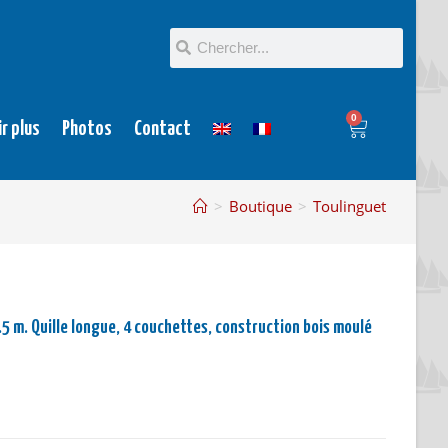
0
ir plus
Photos
Contact
>
Boutique
>
Toulinguet
.5 m. Quille longue, 4 couchettes, construction bois moulé