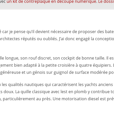
avec
un kit de contreplaqué en découpe numérique
.
Le dossi
é car je pense qu’il devient nécessaire de proposer des bate
chitectes réputés ou oubliés. J’ai donc engagé la conception
lle longue, son rouf discret, son cockpit de bonne taille. Il
ent bien adapté à la petite croisière à quatre équipiers. 
 généreuse et un génois sur guignol de surface modérée pour
 les qualités nautiques qui caractérisent les yachts anciens : 
 doux. La quille classique avec lest en plomb y contribue t
ien, particulièrement au près. Une motorisation diesel est pr