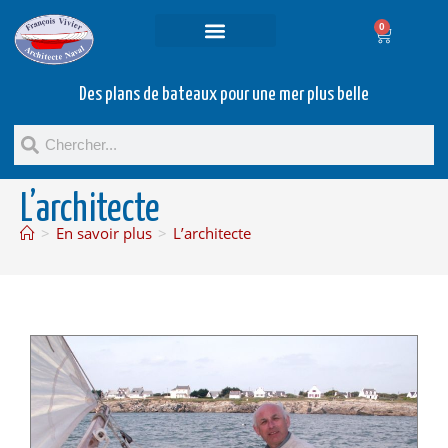
0
Projets et prestations
Bateaux d’occasion
Des plans de bateaux pour une mer plus belle
L’architecte
>
En savoir plus
>
L’architecte