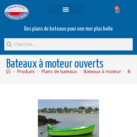
0
Projets et prestations
Bateaux d’occasion
Des plans de bateaux pour une mer plus belle
Bateaux à moteur ouverts
>
Produits
>
Plans de bateaux
>
Bateaux à moteur
>
Bate