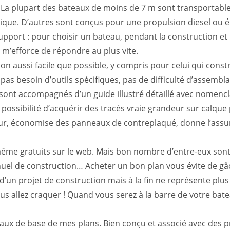
 La plupart des bateaux de moins de 7 m sont transportable
tique. D’autres sont conçus pour une propulsion diesel ou é
upport : pour choisir un bateau, pendant la construction et 
e m’efforce de répondre au plus vite.
n aussi facile que possible, y compris pour celui qui constr
ire, pas besoin d’outils spécifiques, pas de difficulté d’asse
 sont accompagnés d’un guide illustré détaillé avec nomencl
 possibilité d’acquérir des tracés vraie grandeur sur calque
eur, économise des panneaux de contreplaqué, donne l’assu
ême gratuits sur le web. Mais bon nombre d’entre-eux sont 
l de construction… Acheter un bon plan vous évite de gâch
se d’un projet de construction mais à la fin ne représente p
s allez craquer ! Quand vous serez à la barre de votre bat
iaux de base de mes plans. Bien conçu et associé avec des pr