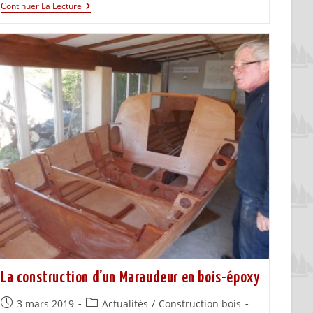
Continuer La Lecture
La construction d’un Maraudeur en bois-époxy
3 mars 2019
Actualités
/
Construction bois