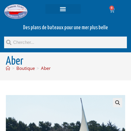
0
Projets et prestations
Bateaux d’occasion
Des plans de bateaux pour une mer plus belle
Aber
>
Boutique
>
Aber