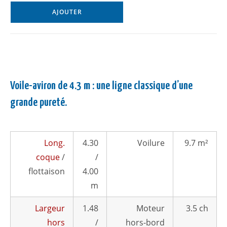
AJOUTER
Voile-aviron de 4.3 m : une ligne classique d’une
grande pureté.
Long.
4.30
Voilure
9.7 m²
coque
/
/
flottaison
4.00
m
Largeur
1.48
Moteur
3.5 ch
hors
/
hors-bord