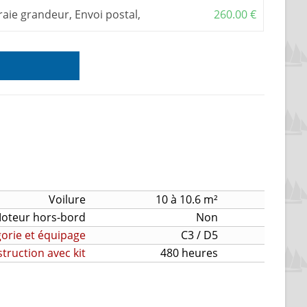
raie grandeur, Envoi postal,
260.00
€
Voilure
10 à 10.6 m²
oteur hors-bord
Non
orie et équipage
C3 / D5
ruction avec kit
480 heures