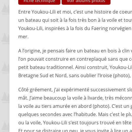
Fiche technique
Voir albums photos
Entre Youkou-Lili et moi, c’est une histoire de coeu
un bateau qui soit à la fois très bon à la voile et to
Youkou-Lili, inspirées à la fois du Faering norvégie
mer.
A l’origine, je pensais faire un bateau en bois à clin
l’on pouvait construire en contreplaqué sans que ce
petit bateau traditionnel. Ainsi construit, Youkou-Lil
Bretagne Sud et Nord, sans oublier l’Iroise (photo),
Côté gréement, j’ai expérimenté successivement slou
mât. J’aime beaucoup la voile à livarde, très méco
la voile au tiers amurée en abord (photo). C’est un 
quelques secondes avec l’habitude. Mais c’est le pl
ou la voile, Youkou-Lili s’est toujours trouvé en têt
Et pour se distraire un peu, je vous invite à lire un 