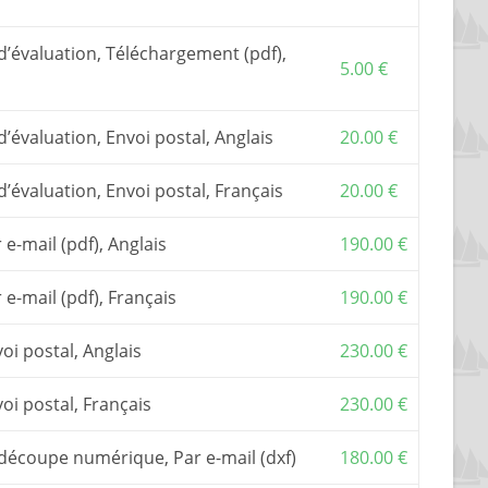
Il inclut une assistance par email ou téléphone.
nstruit à partir du seul dossier de construction.
 d’évaluation, Téléchargement (pdf),
truction, on peut aussi acheter des
tracés vraie
5.00
€
polyester, ou un
kit de contreplaqué en découpe
kit
, s’adresser à l’un de mes
partenaires
,
d’évaluation, Envoi postal, Anglais
20.00
€
 TVA, si elle s’applique, sont inclus dans les prix
d’évaluation, Envoi postal, Français
20.00
€
 e-mail (pdf), Anglais
190.00
€
r e-mail (pdf), Français
190.00
€
voi postal, Anglais
230.00
€
voi postal, Français
230.00
€
s découpe numérique, Par e-mail (dxf)
180.00
€