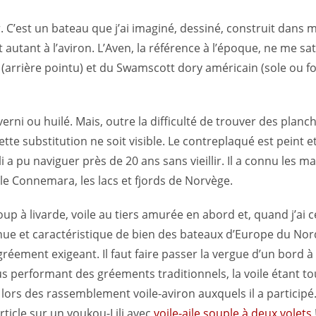
r. C’est un bateau que j’ai imaginé, dessiné, construit dans 
ut autant à l’aviron. L’Aven, la référence à l’époque, ne me sa
n (arrière pointu) et du Swamscott dory américain (sole ou fo
 verni ou huilé. Mais, outre la difficulté de trouver des plan
tte substitution ne soit visible. Le contreplaqué est peint 
i a pu naviguer près de 20 ans sans vieillir. Il a connu les mar
 le Connemara, les lacs et fjords de Norvège.
p à livarde, voile au tiers amurée en abord et, quand j’ai c
nnue et caractéristique de bien des bateaux d’Europe du Nord
gréement exigeant. Il faut faire passer la vergue d’un bord à 
us performant des gréements traditionnels, la voile étant to
e lors des rassemblement voile-aviron auxquels il a participé
article sur un youkou-Lili avec
voile-aile souple à deux volets