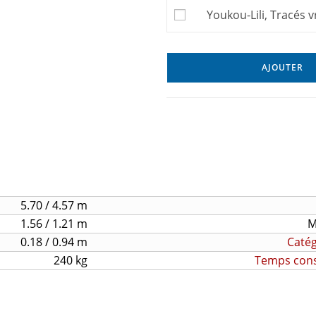
Youkou-Lili, Tracés v
AJOUTER
5.70 / 4.57 m
1.56 / 1.21 m
M
0.18 / 0.94 m
Catég
240 kg
Temps const