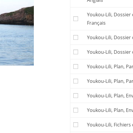
Anglais
construire le bateau. 
Ce bateau peut être co
Youkou-Lili, Dossier
Pour faciliter la cons
grandeur
sur calque 
Français
numérique
.
Pour commander un
Youkou-Lili, Dossier 
Les frais postaux et la
affichés.
Youkou-Lili, Dossier 
Youkou-Lili, Plan, Par
Youkou-Lili, Plan, Pa
Youkou-Lili, Plan, En
Youkou-Lili, Plan, En
Youkou-Lili, Fichier