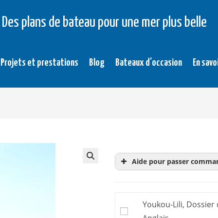
Des plans de bateau pour une mer plus belle
Projets et prestations
Blog
Bateaux d’occasion
En savo
Aide pour passer comma
Le
dossier d’évaluati
achat. Donc inutile d’
Youkou-Lili, Dossier
Le plan, ou
dossier de