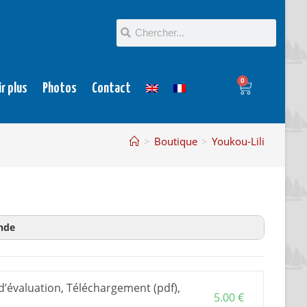
0
ir plus
Photos
Contact
>
Boutique
>
Youkou-Lili
nde
on
est un extrait du plan pour en savoir plus avant
acheter plan et dossier d’évaluation.
 d’évaluation, Téléchargement (pdf),
 construction
, est le document de base pour
5.00
€