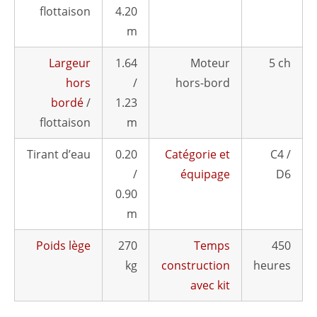
flottaison
4.20
m
Largeur
1.64
Moteur
5 ch
hors
/
hors-bord
bordé
/
1.23
flottaison
m
Tirant d’eau
0.20
Catégorie et
C4 /
/
équipage
D6
0.90
m
Poids lège
270
Temps
450
kg
construction
heures
avec kit