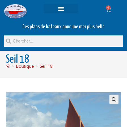
0
Projets et prestations
Bateaux d’occasion
Des plans de bateaux pour une mer plus belle
Seil 18
>
Boutique
>
Seil 18