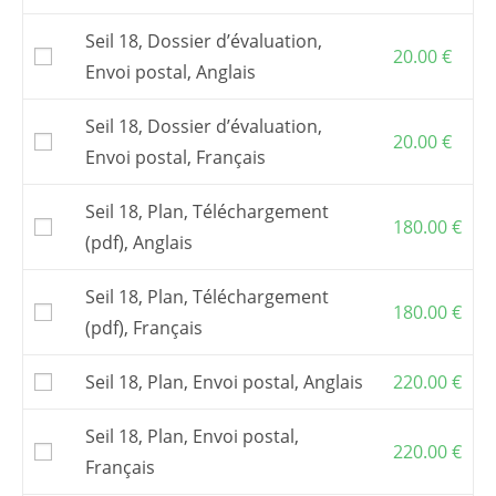
Attention : pour construire ce bateau, il vous
faut acquérir aussi les
tracés vraie
Seil 18, Dossier d’évaluation,
grandeur
ou
un kit de contreplaqué en
20.00
€
découpe numérique
.
Envoi postal, Anglais
Vous pouvez aussi commander des
fichiers
de découpe numérique
et faire découper le
Seil 18, Dossier d’évaluation,
20.00
€
kit par une entreprise de votre choix.
Envoi postal, Français
Pour commander un
kit
, s’adresser à l’un de
mes
partenaires
.
Seil 18, Plan, Téléchargement
180.00
€
Les frais postaux et la TVA, si elle s’applique,
(pdf), Anglais
sont inclus dans les prix affichés.
Seil 18, Plan, Téléchargement
180.00
€
(pdf), Français
Seil 18, Plan, Envoi postal, Anglais
220.00
€
Seil 18, Plan, Envoi postal,
220.00
€
Français