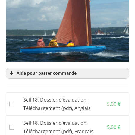
Aide pour passer commande
Le
dossier d’évaluation
est un extrait du plan
pour en savoir plus avant achat. Donc inutile
Seil 18, Dossier d’évaluation,
d’acheter plan et dossier d’évaluation.
5.00
€
Téléchargement (pdf), Anglais
Le plan, ou
dossier de construction
, est le
document de base pour construire le bateau.
Il inclut une assistance par email ou
Seil 18, Dossier d’évaluation,
téléphone.
5.00
€
Téléchargement (pdf), Français