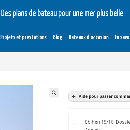
Des plans de bateau pour une mer plus belle
Projets et prestations
Blog
Bateaux d’occasion
En savo
Aide pour passer comma
Le
dossier d’évaluati
achat. Donc inutile d’
Ebihen 15/16, Dossie
Le dossier d’évaluati