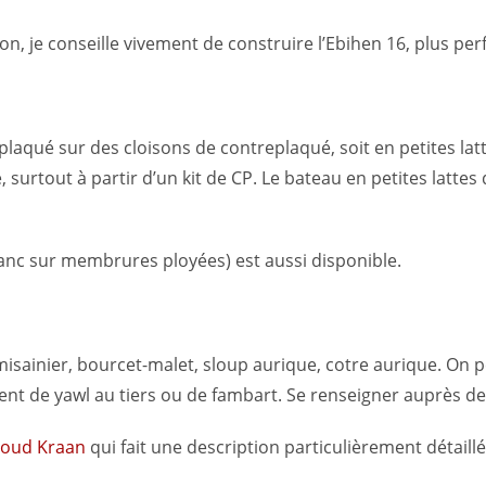
 je conseille vivement de construire l’Ebihen 16, plus perf
eplaqué sur des cloisons de contreplaqué, soit en petites lat
ire, surtout à partir d’un kit de CP. Le bateau en petites latt
ranc sur membrures ployées) est aussi disponible.
misainier, bourcet-malet, sloup aurique, cotre aurique. On p
ment de yawl au tiers ou de fambart. Se renseigner auprès d
noud Kraan
qui fait une description particulièrement détaillé