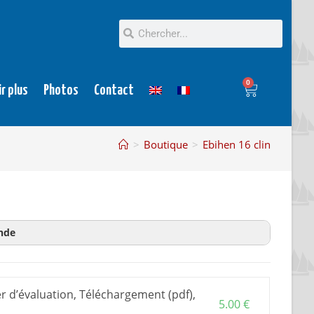
0
ir plus
Photos
Contact
>
Boutique
>
Ebihen 16 clin
nde
on
est un extrait du plan pour en savoir plus avant
acheter plan et dossier d’évaluation.
r d’évaluation, Téléchargement (pdf),
on est commun à toutes les versions et
5.00
€