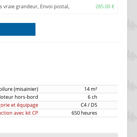
s vraie grandeur, Envoi postal,
285.00
€
oilure (misainier)
14 m²
oteur hors-bord
6 ch
orie et équipage
C4 / D5
tion avec kit CP
650 heures