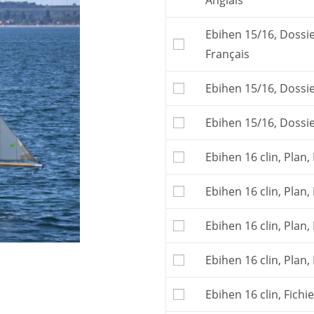
Anglais
gréements d’Ebihen 15
Le plan, ou
dossier de
Ebihen 15/16, Dossie
construire le bateau. 
Français
Le plan porte sur tout
malet, sloup, cotre.
Ebihen 15/16, Dossie
Attention : pour const
tracés vraie grandeur
numérique
.
Ebihen 15/16, Dossie
Vous pouvez aussi 
faire découper le kit 
Ebihen 16 clin, Plan, 
Pour commander un
Les frais postaux et la
Ebihen 16 clin, Plan,
affichés.
Ebihen 16 clin, Plan,
Ebihen 16 clin, Plan,
Ebihen 16 clin, Fich