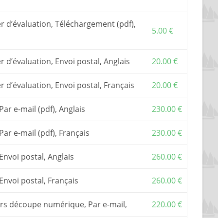
 et 16.
 construction
, est le document de base pour
r d’évaluation, Téléchargement (pdf),
Il inclut une assistance par email ou téléphone.
5.00
€
es les versions de gréement : misainier, bourcet-
r d’évaluation, Envoi postal, Anglais
20.00
€
ruire ce bateau, il vous faut acquérir aussi les
ou
un kit de contreplaqué en découpe
r d’évaluation, Envoi postal, Français
20.00
€
commander des
fichiers de découpe numérique
et
par une entreprise de votre choix.
Par e-mail (pdf), Anglais
230.00
€
kit
, s’adresser à l’un de mes
partenaires
.
 TVA, si elle s’applique, sont inclus dans les prix
 Par e-mail (pdf), Français
230.00
€
 Envoi postal, Anglais
260.00
€
 Envoi postal, Français
260.00
€
iers découpe numérique, Par e-mail,
220.00
€