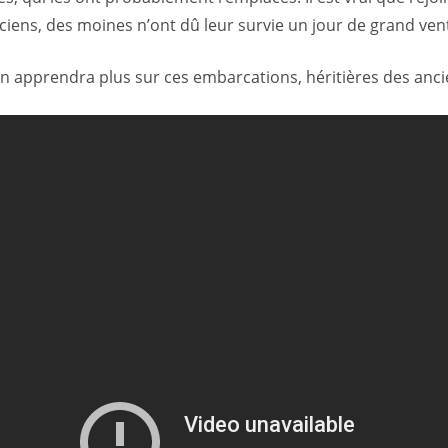
nciens, des moines n’ont dû leur survie un jour de grand ve
 en apprendra plus sur ces embarcations, héritières des anci