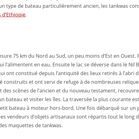
n type de bateau particulièrement ancien, les tankwas constr
s d’Ethiopie
.
 mesure 75 km du Nord au Sud, un peu moins d’Est en Ouest. I
l’alimentent en eau. Ensuite le lac se déverse dans le Nil B
ui ont constitué depuis l’antiquité des lieux retirés à l’abr
té construits et ont servi de refuge à de nombreuses relique
nt des scènes de l’ancien et du nouveau testament, recouvre
un bateau et visiter les îles. La traversée la plus courante est
petit bateau à moteur hors-bord. Une fois débarqué sur un
 Des vendeurs d’objets artisanaux sont répartis tout le long
 des maquettes de tankwas.