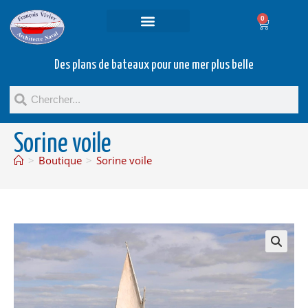
0
Projets et prestations
Bateaux d’occasion
Des plans de bateaux pour une mer plus belle
Sorine voile
>
Boutique
>
Sorine voile