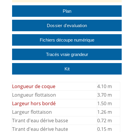
Plan
Dossier d'evaluation
Fichiers découpe numérique
Tracés vraie grandeur
Kit
Longueur de coque
4.10 m
Longueur flottaison
3.70 m
Largeur hors bordé
1.50 m
Largeur flottaison
1.26 m
Tirant d'eau dérive basse
0.72 m
Tirant d'eau dérive haute
0.15 m